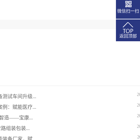
微信扫一扫
返回顶部
2
测试车间升级...
2
例：赋能医疗...
2
造——宝康...
2
路组装包装...
2
装备厂家，赋...