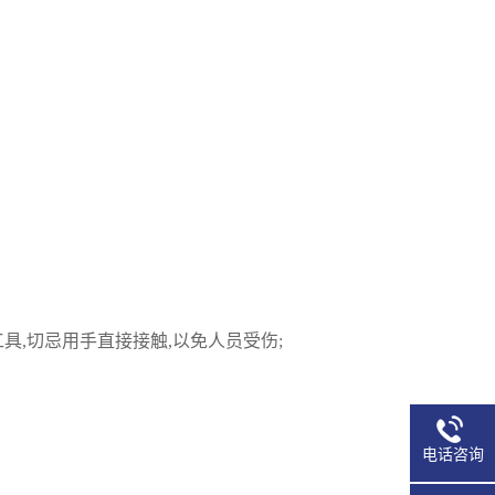
具,切忌用手直接接触,以免人员受伤;
电话咨询
13725763155